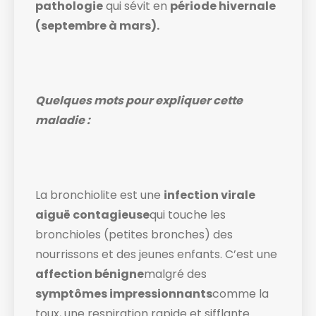
pathologie
qui sévit en
période hivernale
(septembre à mars).
Quelques mots pour expliquer cette
maladie :
La bronchiolite est une
infection virale
aiguë contagieuse
qui touche les
bronchioles (petites bronches) des
nourrissons et des jeunes enfants. C’est une
affection bénigne
malgré des
symptômes impressionnants
comme la
toux, une respiration rapide et sifflante.