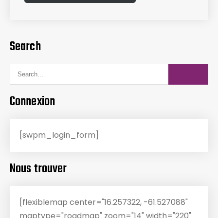
Search
Connexion
[swpm_login_form]
Nous trouver
[flexiblemap center="16.257322, -61.527088"
maptype="roadmap" zoom="14" width="220"