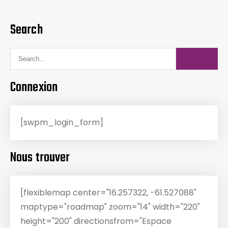
Search
Connexion
[swpm_login_form]
Nous trouver
[flexiblemap center="16.257322, -61.527088"
maptype="roadmap" zoom="14" width="220"
height="200" directionsfrom="Espace