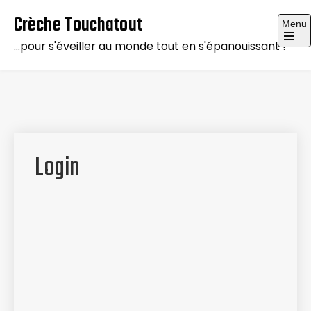
Skip
Crèche Touchatout
Menu
to
…pour s'éveiller au monde tout en s'épanouissant !
content
Login
Nom d'utilisateur ou e-mail
Mot de passe